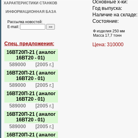
Основные х-ки:
ХАРАКТЕРИСТИКИ СТАНКОВ
Год выпуска:
ИНФОРМАЦИОННАЯ БАЗА
Наличие на складе:
Состояние:
Рассылка новостей:
E-mail:
Ф изделия 250 мм
Масса 17,7 тонн
Спец. предложения:
Цена: 310000
16ВТ20П-21 ( аналог
16ВТ20 - 01)
589000
[2005 г.]
16ВТ20П-21 ( аналог
16ВТ20 - 01)
589000
[2005 г.]
16ВТ20П-21 ( аналог
16ВТ20 - 01)
589000
[2005 г.]
16ВТ20П-21 ( аналог
16ВТ20 - 01)
589000
[2005 г.]
16ВТ20П-21 ( аналог