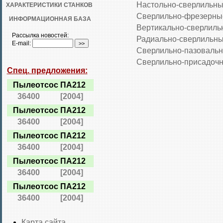
Настольно-сверлильн
ХАРАКТЕРИСТИКИ СТАНКОВ
Сверлильно-фрезерны
ИНФОРМАЦИОННАЯ БАЗА
Вертикально-сверлиль
Рассылка новостей:
Радиально-сверлильн
E-mail:
Сверлильно-пазоваль
Сверлильно-присадоч
Спец. предложения:
Пылеотсос ПА212
36400
[2004]
Пылеотсос ПА212
36400
[2004]
Пылеотсос ПА212
36400
[2004]
Пылеотсос ПА212
36400
[2004]
Пылеотсос ПА212
36400
[2004]
Карта сайта