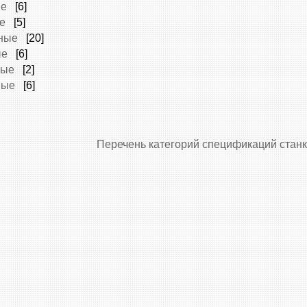
ые
[6]
е
[5]
ные
[20]
ые
[6]
ные
[2]
ные
[6]
Перечень категорий спецификаций стан